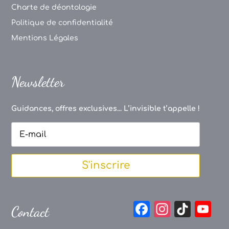
Charte de déontologie
Politique de confidentialité
Mentions Légales
Newsletter
Guidances, offres exclusives... L’invisible t’appelle !
S'inscrire
F
In
Ti
Y
Contact
a
st
k
o