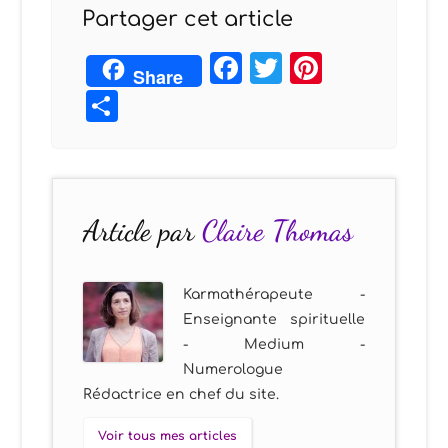
Partager cet article
Facebook
Twitter
Pintere
Share
Partager
Article par
Claire Thomas
Karmathérapeute -
Enseignante spirituelle
- Medium -
Numerologue
Rédactrice en chef du site.
Voir tous mes articles