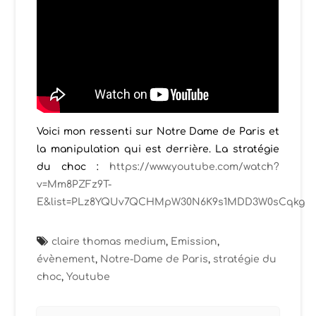
Voici mon ressenti sur Notre Dame de Paris et
la manipulation qui est derrière. La stratégie
du choc :
https://www.youtube.com/watch?
v=Mm8PZFz9T-
E&list=PLz8YQUv7QCHMpW30N6K9s1MDD3W0sCqkg
claire thomas medium
,
Emission
,
évènement
,
Notre-Dame de Paris
,
stratégie du
choc
,
Youtube