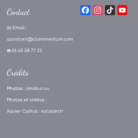
F
In
Ti
Y
Contact
a
st
k
o
c
a
T
u
📧
Email :
e
g
o
T
assistant@clairemedium.com
b
r
k
u
☎️ 06 65 58 77 22
o
a
b
o
m
e
Crédits
k
C
h
Photos :
iimoburuu
a
Photos et vidéos :
n
Xavier Cailhol :
estalam.fr
n
el