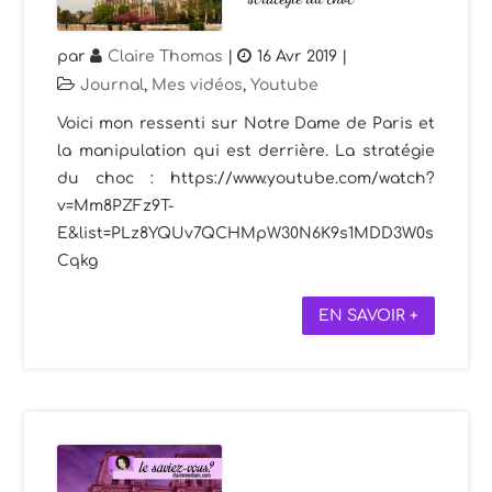
par
Claire Thomas
|
16 Avr 2019
|
Journal
,
Mes vidéos
,
Youtube
Voici mon ressenti sur Notre Dame de Paris et
la manipulation qui est derrière. La stratégie
du choc : https://www.youtube.com/watch?
v=Mm8PZFz9T-
E&list=PLz8YQUv7QCHMpW30N6K9s1MDD3W0s
Cqkg
EN SAVOIR +