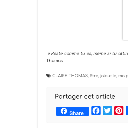
» Reste comme tu es, même si tu attires 
Thomas
CLAIRE THOMAS
,
être
,
jalousie
,
ma p
Partager cet article
Face
Twi
Share