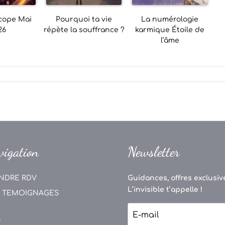
cope Mai
Pourquoi ta vie
La numérologie
26
répète la souffrance ?
karmique Étoile de
l’âme
vigation
Newsletter
NDRE RDV
Guidances, offres exclusive
L’invisible t’appelle !
 TEMOIGNAGES
V