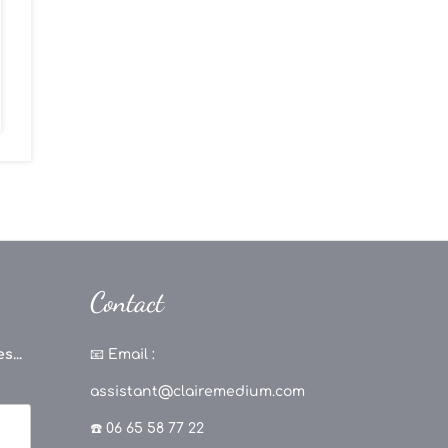
Contact
s...
📧
Email :
assistant@clairemedium.com
☎️ 06 65 58 77 22