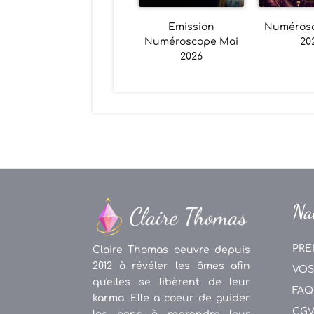
Emission
Numéros
Numéroscope Mai
20
2026
Na
PRE
Claire Thomas oeuvre depuis
2012 à révéler les âmes afin
VOS
qu'elles se libèrent de leur
FAQ
karma. Elle a coeur de guider
CG