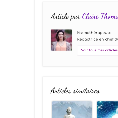
Article par
Claire Thom
Karmathérapeute -
Rédactrice en chef du
Voir tous mes articles
Articles similaires