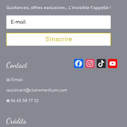
Guidances, offres exclusives... L’invisible t’appelle !
S'inscrire
F
In
Ti
Y
Contact
a
st
k
o
c
a
T
u
📧
Email :
e
g
o
T
assistant@clairemedium.com
b
r
k
u
☎️ 06 65 58 77 22
o
a
b
o
m
e
Crédits
k
C