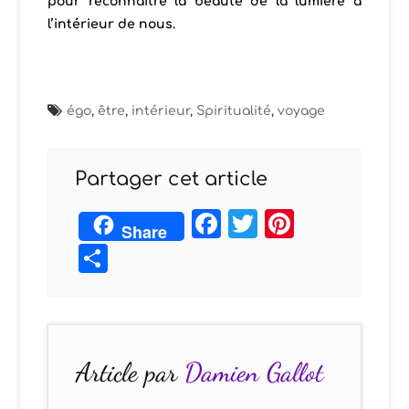
pour reconnaître la beauté de la lumière à
l’intérieur de nous.
égo
,
être
,
intérieur
,
Spiritualité
,
voyage
Partager cet article
Facebook
Twitter
Pintere
Share
Partager
Article par
Damien Gallot