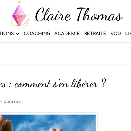
TIONS
COACHING
ACADEMIE
RETRAITE
VOD
LI
es : comment s’en libérer ?
e
,
Journal