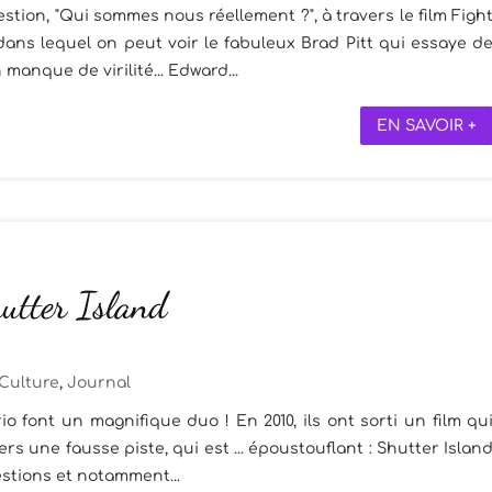
stion, "Qui sommes nous réellement ?", à travers le film Figh
 dans lequel on peut voir le fabuleux Brad Pitt qui essaye d
nque de virilité... Edward...
EN SAVOIR +
hutter Island
Culture
,
Journal
 font un magnifique duo ! En 2010, ils ont sorti un film qu
rs une fausse piste, qui est ... époustouflant : Shutter Islan
estions et notamment...