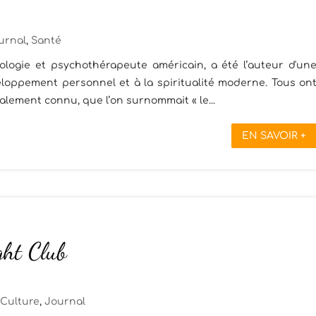
urnal
,
Santé
logie et psychothérapeute américain, a été l’auteur d'un
loppement personnel et à la spiritualité moderne. Tous on
lement connu, que l’on surnommait « le...
EN SAVOIR +
ght Club
Culture
,
Journal