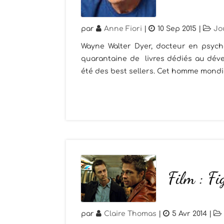
par
Anne Fiori
|
10 Sep 2015
|
Jo
Wayne Walter Dyer, docteur en psycho
quarantaine de livres dédiés au déve
été des best sellers. Cet homme mondia
Film : Fi
par
Claire Thomas
|
5 Avr 2014
|