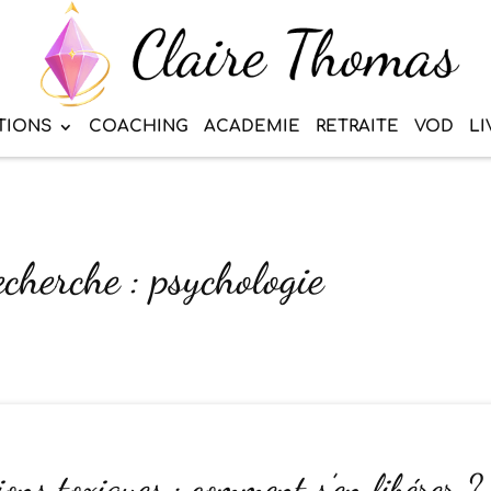
TIONS
COACHING
ACADEMIE
RETRAITE
VOD
LI
echerche : psychologie
ions toxiques : comment s’en libérer ?