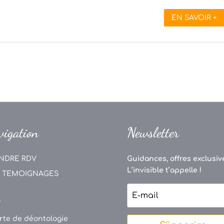
EN SAVOIR +
vigation
Newsletter
NDRE RDV
Guidances, offres exclusive
L’invisible t’appelle !
 TEMOIGNAGES
V
rte de déontologie