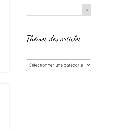
s
Thèmes des articles
n
Thèmes
des
articles