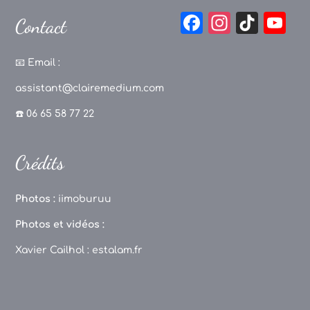
F
In
Ti
Y
Contact
a
st
k
o
c
a
T
u
📧
Email :
e
g
o
T
assistant@clairemedium.com
b
r
k
u
☎️ 06 65 58 77 22
o
a
b
o
m
e
Crédits
k
C
h
Photos :
iimoburuu
a
Photos et vidéos :
n
Xavier Cailhol :
estalam.fr
n
el