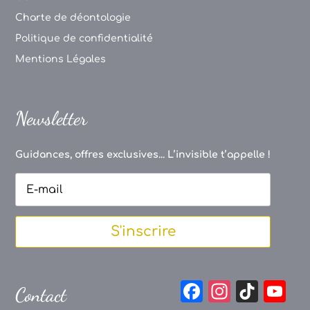
Charte de déontologie
Politique de confidentialité
Mentions Légales
Newsletter
Guidances, offres exclusives... L’invisible t’appelle !
S'inscrire
F
In
Ti
Y
Contact