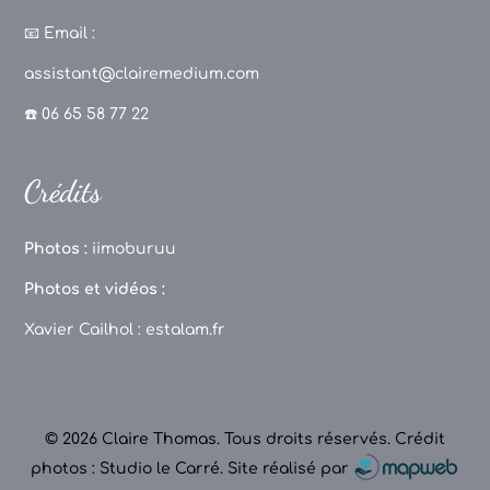
a
st
k
o
c
a
T
u
📧
Email :
e
g
o
T
assistant@clairemedium.com
b
r
k
u
☎️ 06 65 58 77 22
o
a
b
o
m
e
Crédits
k
C
h
Photos :
iimoburuu
a
Photos et vidéos :
n
Xavier Cailhol :
estalam.fr
n
el
© 2026 Claire Thomas. Tous droits réservés.
Crédit
photos : Studio le Carré
.
Site réalisé par