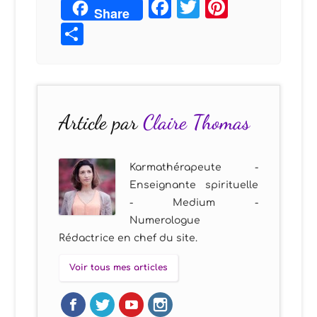
Facebook
Twitter
Pintere
Share
Partager
Article par
Claire Thomas
Karmathérapeute -
Enseignante spirituelle
- Medium -
Numerologue
Rédactrice en chef du site.
Voir tous mes articles