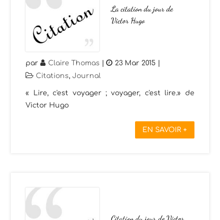
La citation du jour de
Victor Hugo
par
Claire Thomas
|
23 Mar 2015
|
Citations
,
Journal
« Lire, c'est voyager ; voyager, c'est lire.» de
Victor Hugo
EN SAVOIR +
Citation du jour de Victor