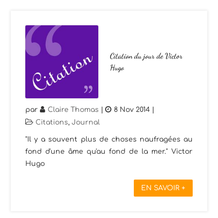
Citation du jour de Victor
Hugo
par
Claire Thomas
|
8 Nov 2014
|
Citations
,
Journal
"Il y a souvent plus de choses naufragées au
fond d'une âme qu'au fond de la mer." Victor
Hugo
EN SAVOIR +