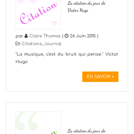
La citation du jour de
Victor Hugo
par
Claire Thomas
|
26 Juin 2015
|
Citations
,
Journal
"La musique, c'est du bruit qui pense." Victor
Hugo
EN SAVOIR +
La citation du jour de