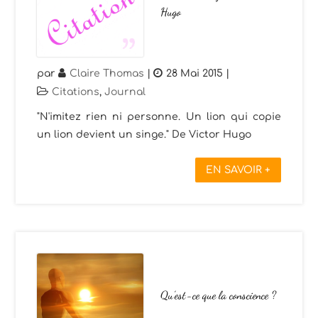
Hugo
par
Claire Thomas
|
28 Mai 2015
|
Citations
,
Journal
"N'imitez rien ni personne. Un lion qui copie
un lion devient un singe." De Victor Hugo
EN SAVOIR +
Qu’est-ce que la conscience ?