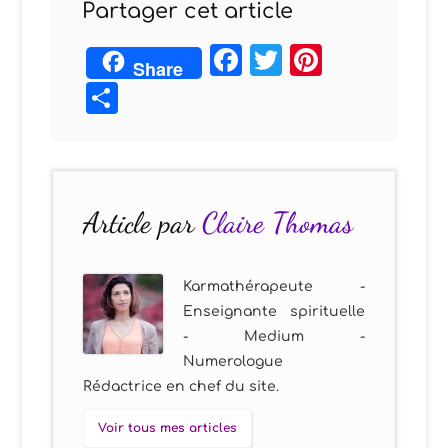
Partager cet article
Facebook
Twitter
Pintere
Share
Partager
Article par
Claire Thomas
Karmathérapeute -
Enseignante spirituelle
- Medium -
Numerologue
Rédactrice en chef du site.
Voir tous mes articles