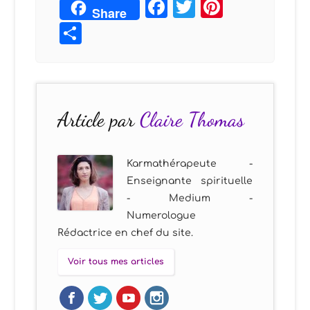
Facebook
Twitter
Pintere
Share
Partager
Article par
Claire Thomas
Karmathérapeute -
Enseignante spirituelle
- Medium -
Numerologue
Rédactrice en chef du site.
Voir tous mes articles