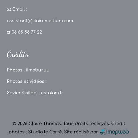
a
st
k
o
c
a
T
u
📧
Email :
e
g
o
T
assistant@clairemedium.com
b
r
k
u
☎️ 06 65 58 77 22
o
a
b
o
m
e
Crédits
k
C
h
Photos :
iimoburuu
a
Photos et vidéos :
n
Xavier Cailhol :
estalam.fr
n
el
© 2026 Claire Thomas. Tous droits réservés.
Crédit
photos : Studio le Carré
.
Site réalisé par