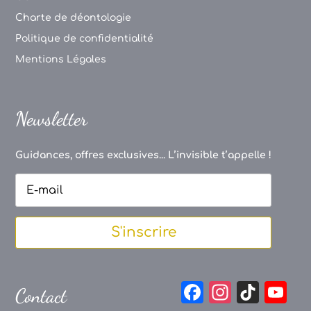
Charte de déontologie
Politique de confidentialité
Mentions Légales
Newsletter
Guidances, offres exclusives... L’invisible t’appelle !
S'inscrire
F
In
Ti
Y
Contact