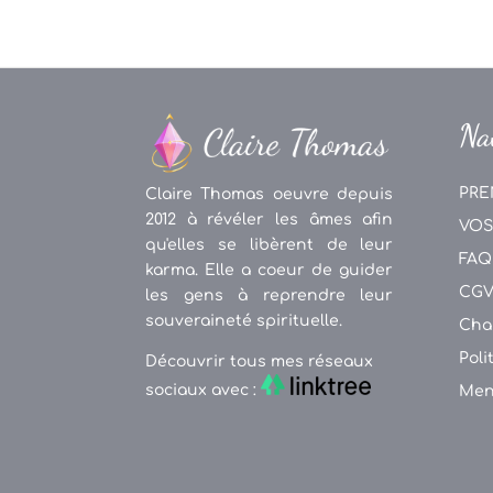
Na
PRE
Claire Thomas oeuvre depuis
2012 à révéler les âmes afin
VOS
qu'elles se libèrent de leur
FAQ
karma. Elle a coeur de guider
CG
les gens à reprendre leur
souveraineté spirituelle.
Cha
Poli
Découvrir tous mes réseaux
sociaux avec :
Men