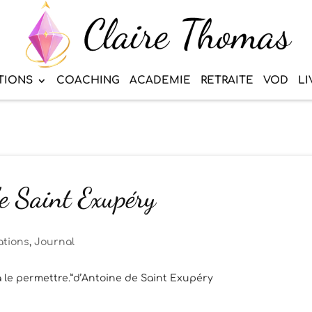
TIONS
COACHING
ACADEMIE
RETRAITE
VOD
LI
de Saint Exupéry
ations
,
Journal
s à le permettre.”d’Antoine de Saint Exupéry