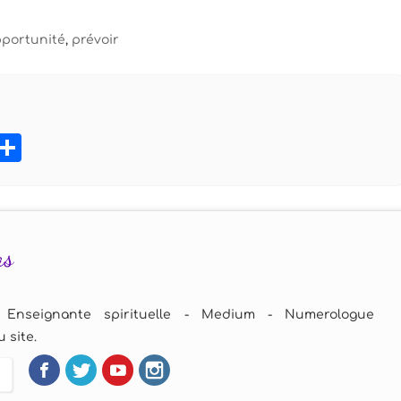
portunité
,
prévoir
book
tter
Pinterest
Partager
as
 Enseignante spirituelle - Medium - Numerologue
 site.