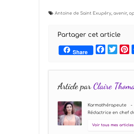
Antoine de Saint Exupéry
,
avenir
,
op
Partager cet article
Face
Twi
Share
Article par
Claire Thom
Karmathérapeute -
Rédactrice en chef du
Voir tous mes articles