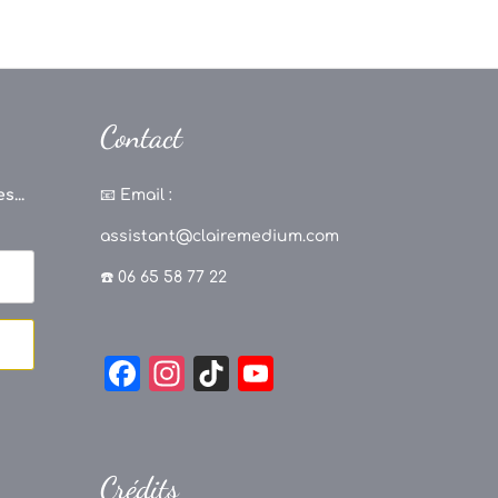
Contact
s...
📧
Email :
assistant@clairemedium.com
☎️ 06 65 58 77 22
F
In
Ti
Y
a
st
k
o
c
a
T
u
e
g
o
T
Crédits