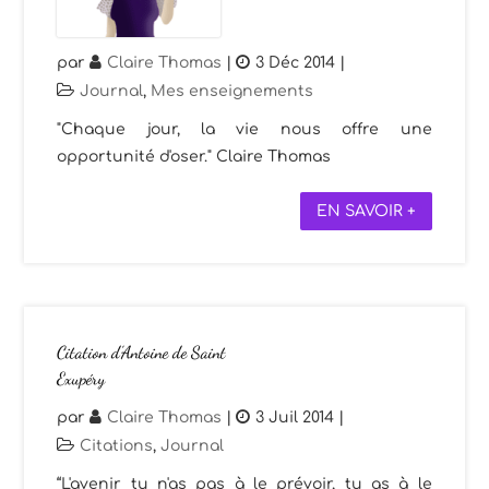
par
Claire Thomas
|
3 Déc 2014
|
Journal
,
Mes enseignements
"Chaque jour, la vie nous offre une
opportunité d'oser." Claire Thomas
EN SAVOIR +
Citation d’Antoine de Saint
Exupéry
par
Claire Thomas
|
3 Juil 2014
|
Citations
,
Journal
“L'avenir tu n'as pas à le prévoir, tu as à le