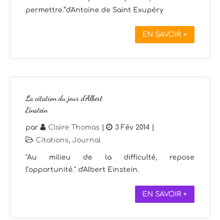
permettre.”d'Antoine de Saint Exupéry
EN SAVOIR +
La citation du jour d’Albert
Einstein
par
Claire Thomas
|
3 Fév 2014
|
Citations
,
Journal
"Au milieu de la difficulté, repose
l’opportunité." d'Albert Einstein.
EN SAVOIR +