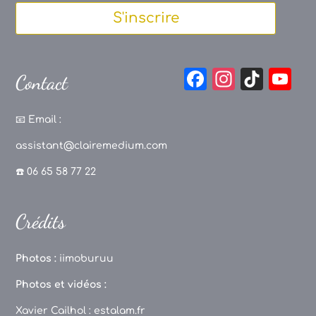
S'inscrire
F
In
Ti
Y
Contact
a
st
k
o
c
a
T
u
📧
Email :
e
g
o
T
assistant@clairemedium.com
b
r
k
u
☎️ 06 65 58 77 22
o
a
b
o
m
e
Crédits
k
C
h
Photos :
iimoburuu
a
Photos et vidéos :
n
Xavier Cailhol :
estalam.fr