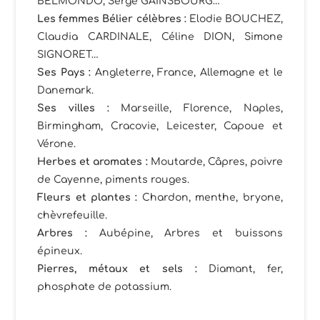
BELMONDO, Serge GAINSBOURG…
Les femmes Bélier célèbres
:
Elodie BOUCHEZ,
Claudia CARDINALE, Céline DION, Simone
SIGNORET…
Ses Pays
:
Angleterre, France, Allemagne et le
Danemark.
Ses villes
:
Marseille, Florence, Naples,
Birmingham, Cracovie, Leicester, Capoue et
Vérone.
Herbes et aromates :
Moutarde, Câpres, poivre
de Cayenne, piments rouges.
Fleurs et plantes :
Chardon, menthe, bryone,
chèvrefeuille.
Arbres :
Aubépine, Arbres et buissons
épineux.
Pierres, métaux et sels
:
Diamant, fer,
phosphate de potassium.