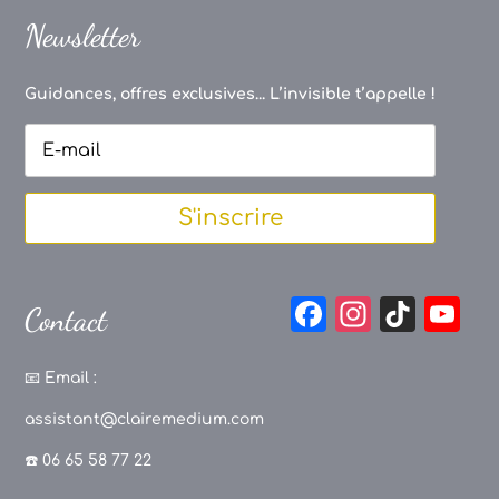
Newsletter
Guidances, offres exclusives... L’invisible t’appelle !
S'inscrire
F
In
Ti
Y
Contact
a
st
k
o
c
a
T
u
📧
Email :
e
g
o
T
assistant@clairemedium.com
b
r
k
u
☎️ 06 65 58 77 22
o
a
b