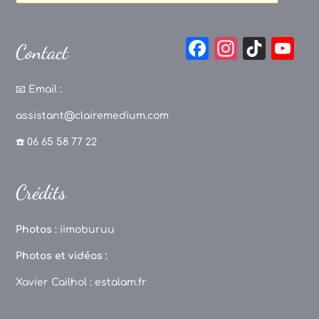
F
In
Ti
Y
Contact
a
st
k
o
c
a
T
u
📧
Email :
e
g
o
T
assistant@clairemedium.com
b
r
k
u
☎️ 06 65 58 77 22
o
a
b
o
m
e
Crédits
k
C
h
Photos :
iimoburuu
a
Photos et vidéos :
n
Xavier Cailhol :
estalam.fr
n