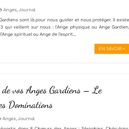
Anges
,
Journal
rdiens sont là pour nous guider et nous protéger. Il exist
 qui veillent sur nous : l’Ange physique ou Ange Gardien
Ange spirituel ou Ange de l’esprit....
EN SAVOIR +
 de vos Anges Gardiens – Le
es Dominations
Anges
,
Journal
 répartis dans 9 Chœurs des Anges : Séraphins, Chérubins