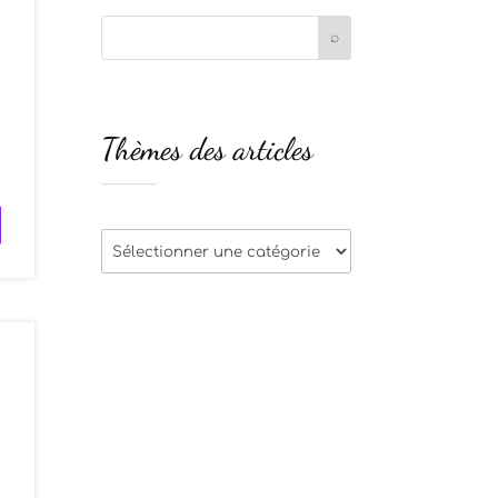
t
Thèmes des articles
s
Thèmes
des
articles