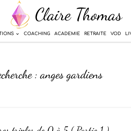
TIONS
COACHING
ACADEMIE
RETRAITE
VOD
LI
echerche : anges gardiens
res triples de 0 à 5 ( Partie 1 )