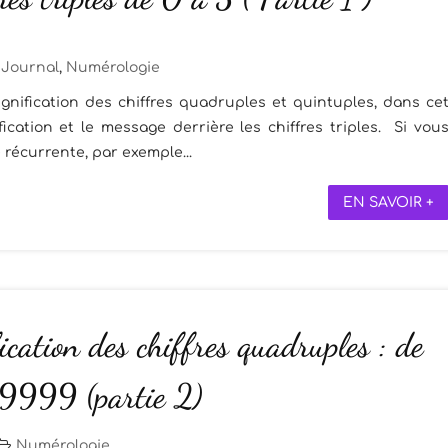
Journal
,
Numérologie
ignification des chiffres quadruples et quintuples, dans ce
ification et le message derrière les chiffres triples. Si vou
récurrente, par exemple...
EN SAVOIR +
ication des chiffres quadruples : de
9999 (partie 2)
Numérologie