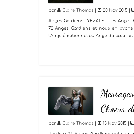
par
Claire Thomas
|
20 Nov 2015
|
Anges Gardiens : YEZALEL Les Anges Ga
72 Anges Gardiens et nous en avons 3
l’Ange émotionnel ou Ange du cœur et l’
Messages
Choeur d
par
Claire Thomas
|
13 Nov 2015
|
Il existe 72 Anges Gardiens qui sont