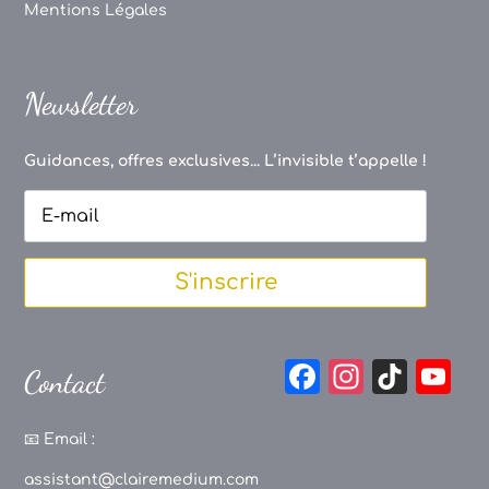
Mentions Légales
Newsletter
Guidances, offres exclusives... L’invisible t’appelle !
S'inscrire
F
In
Ti
Y
Contact
a
st
k
o
c
a
T
u
📧
Email :
e
g
o
T
assistant@clairemedium.com