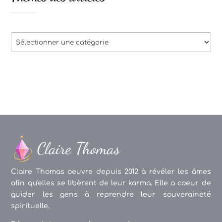
Thèmes
des
articles
Claire Thomas oeuvre depuis 2012 à révéler les âmes
afin qu'elles se libèrent de leur karma. Elle a coeur de
guider les gens à reprendre leur souveraineté
spirituelle.