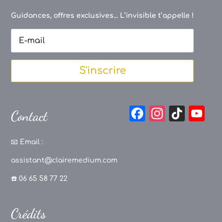
Guidances, offres exclusives... L’invisible t’appelle !
S'inscrire
F
In
Ti
Y
Contact
a
st
k
o
c
a
T
u
📧
Email :
e
g
o
T
assistant@clairemedium.com
b
r
k
u
☎️ 06 65 58 77 22
o
a
b
o
m
e
Crédits