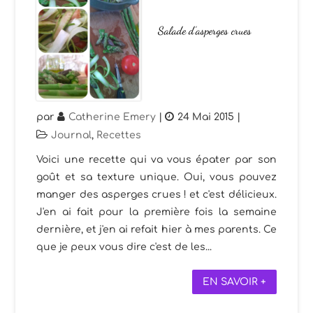
Salade d’asperges crues
par
Catherine Emery
|
24 Mai 2015
|
Journal
,
Recettes
Voici une recette qui va vous épater par son
goût et sa texture unique. Oui, vous pouvez
manger des asperges crues ! et c'est délicieux.
J'en ai fait pour la première fois la semaine
dernière, et j'en ai refait hier à mes parents. Ce
que je peux vous dire c'est de les...
EN SAVOIR +