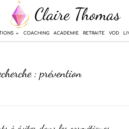
TIONS
COACHING
ACADEMIE
RETRAITE
VOD
LI
echerche : prévention
ts à éviter dans les cosmétiques