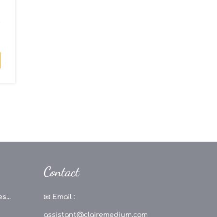
e
r
Contact
s...
📧
Email :
assistant@clairemedium.com