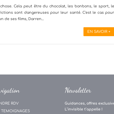
ose. Cela peut être du chocolat, les bonbons, le sport, l
addictions sont dangereuses pour leur santé. C'est le cas pou
un de ses films, Darren...
EN SAVOIR +
vigation
Newsletter
NDRE RDV
Guidances, offres exclusive
L’invisible t’appelle !
 TEMOIGNAGES