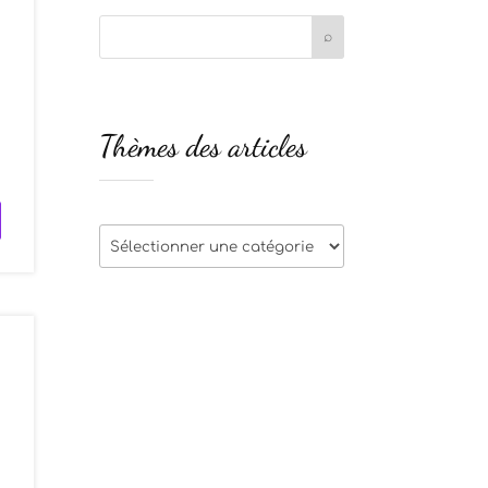
u
Thèmes des articles
u
Thèmes
des
articles