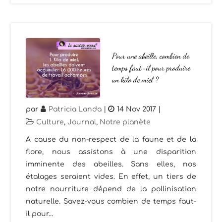
Pour une abeille, combien de
temps faut-il pour produire
un kilo de miel ?
par
Patricia Landa
|
14 Nov 2017
|
Culture
,
Journal
,
Notre planète
A cause du non-respect de la faune et de la
flore, nous assistons à une disparition
imminente des abeilles. Sans elles, nos
étalages seraient vides. En effet, un tiers de
notre nourriture dépend de la pollinisation
naturelle. Savez-vous combien de temps faut-
il pour...