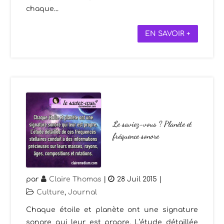
chaque...
EN SAVOIR +
Le saviez-vous ? Planète et
fréquence sonore
par
Claire Thomas
|
28 Juil 2015
|
Culture
,
Journal
Chaque étoile et planète ont une signature
sonore qui leur est propre. L’étude détaillée