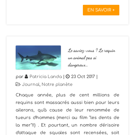
EN SAVOIR +
Le saviez-vous ? Le requin
un animal pas si
dangereux…
par
Patricia Landa
|
23 Oct 2017
|
Journal
,
Notre planète
Chaque année, plus de cent millions de
requins sont massacrés aussi bien pour leurs
ailerons, qu'à cause de leur renommée de
tueurs d'hommes (merci au film "les dents de
la mer"!!) . Et pourtant, un nombre dérisoire
d'attaque de squales sont recensées, soit