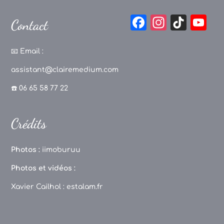
F
In
Ti
Y
Contact
a
st
k
o
c
a
T
u
📧
Email :
e
g
o
T
assistant@clairemedium.com
b
r
k
u
☎️ 06 65 58 77 22
o
a
b
o
m
e
Crédits
k
C
h
Photos :
iimoburuu
a
Photos et vidéos :
n
Xavier Cailhol :
estalam.fr
n
el