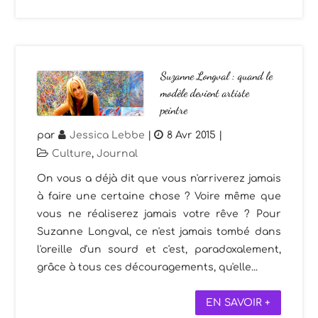
Suzanne Longval : quand le
modèle devient artiste
peintre
par
Jessica Lebbe
|
8 Avr 2015
|
Culture
,
Journal
On vous a déjà dit que vous n'arriverez jamais
à faire une certaine chose ? Voire même que
vous ne réaliserez jamais votre rêve ? Pour
Suzanne Longval, ce n'est jamais tombé dans
l'oreille d'un sourd et c'est, paradoxalement,
grâce à tous ces découragements, qu'elle...
EN SAVOIR +