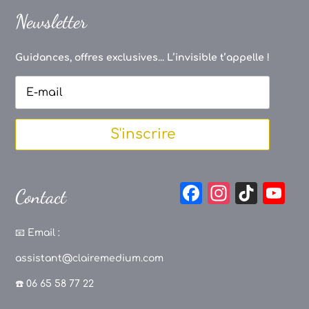
Newsletter
Guidances, offres exclusives... L’invisible t’appelle !
S'inscrire
F
In
Ti
Y
Contact
a
st
k
o
c
a
T
u
📧
Email :
e
g
o
T
assistant@clairemedium.com
b
r
k
u
☎️ 06 65 58 77 22
o
a
b