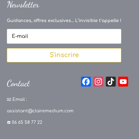
Newsletter
Guidances, offres exclusives... L’invisible t’appelle !
S'inscrire
F
In
Ti
Y
Contact
a
st
k
o
c
a
T
u
📧
Email :
e
g
o
T
assistant@clairemedium.com
b
r
k
u
☎️ 06 65 58 77 22
o
a
b