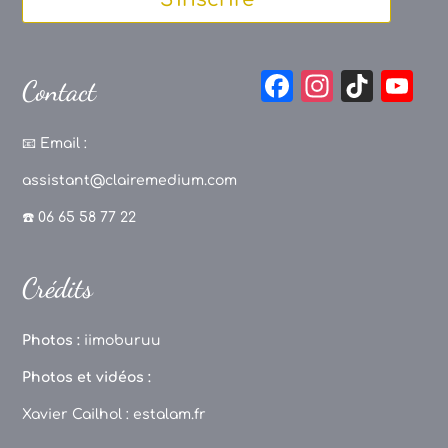
F
In
Ti
Y
Contact
a
st
k
o
c
a
T
u
📧
Email :
e
g
o
T
assistant@clairemedium.com
b
r
k
u
☎️ 06 65 58 77 22
o
a
b
o
m
e
Crédits
k
C
h
Photos :
iimoburuu
a
Photos et vidéos :
n
Xavier Cailhol :
estalam.fr
n