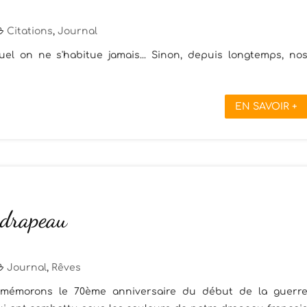
Citations
,
Journal
el on ne s'habitue jamais... Sinon, depuis longtemps, no
EN SAVOIR +
 drapeau
Journal
,
Rêves
ommémorons le 70ème anniversaire du début de la guerr