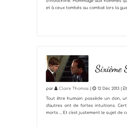
d’Indochine. Hommage aux hommes qui
et à ceux tombés au combat lors la guer
Sixième 
par
Claire Thomas
|
12 Déc 2013
|
Tout être humain possède un don, une
d'autres ont de fortes intuitions. C
morts ... Et c'est justement le sujet de 