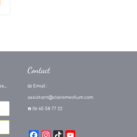
Contact
s...
📧
Email :
assistant@clairemedium.com
☎️ 06 65 58 77 22
F
In
Ti
Y