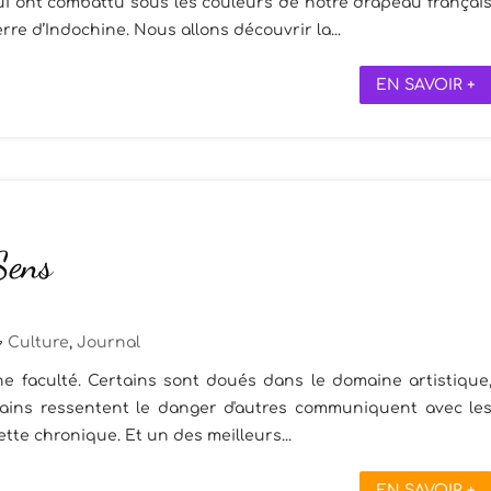
 ont combattu sous les couleurs de notre drapeau françai
re d’Indochine. Nous allons découvrir la...
EN SAVOIR +
Sens
Culture
,
Journal
 faculté. Certains sont doués dans le domaine artistique
ertains ressentent le danger d'autres communiquent avec le
cette chronique. Et un des meilleurs...
EN SAVOIR +