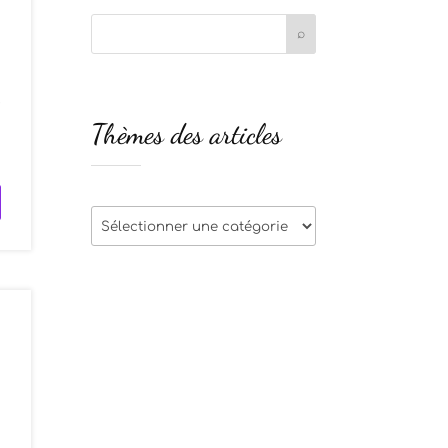
e
Thèmes des articles
s
Thèmes
des
articles