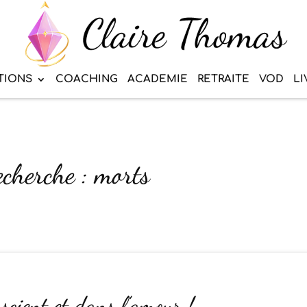
TIONS
COACHING
ACADEMIE
RETRAITE
VOD
LI
echerche : morts
scient et dans l’amour !