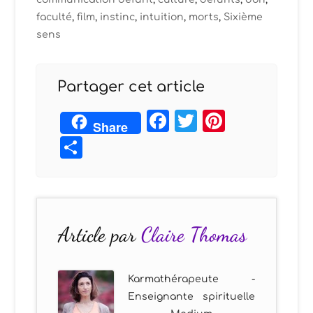
faculté
,
film
,
instinc
,
intuition
,
morts
,
Sixième
sens
Partager cet article
Facebook
Twitter
Pintere
Share
Partager
Article par
Claire Thomas
Karmathérapeute -
Enseignante spirituelle