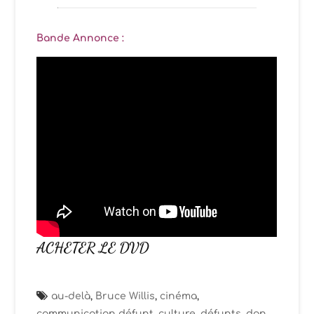
Bande Annonce :
ACHETER LE DVD
au-delà
,
Bruce Willis
,
cinéma
,
communication défunt
,
culture
,
défunts
,
don
,