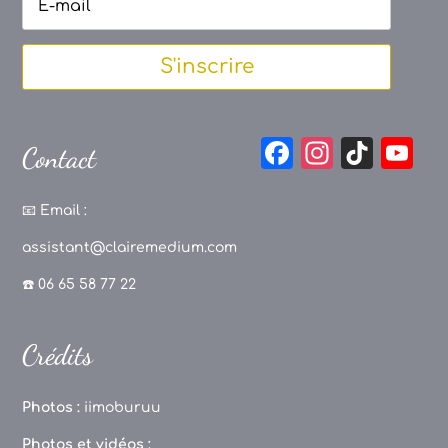
S'inscrire
F
In
Ti
Y
Contact
a
st
k
o
c
a
T
u
📧
Email :
e
g
o
T
assistant@clairemedium.com
b
r
k
u
☎️ 06 65 58 77 22
o
a
b
o
m
e
Crédits
k
C
h
Photos :
iimoburuu
a
Photos et vidéos :