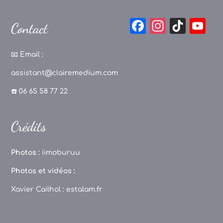
F
In
Ti
Y
Contact
a
st
k
o
c
a
T
u
📧
Email :
e
g
o
T
assistant@clairemedium.com
b
r
k
u
☎️ 06 65 58 77 22
o
a
b
o
m
e
Crédits
k
C
h
Photos :
iimoburuu
a
Photos et vidéos :
n
Xavier Cailhol :
estalam.fr
n
el