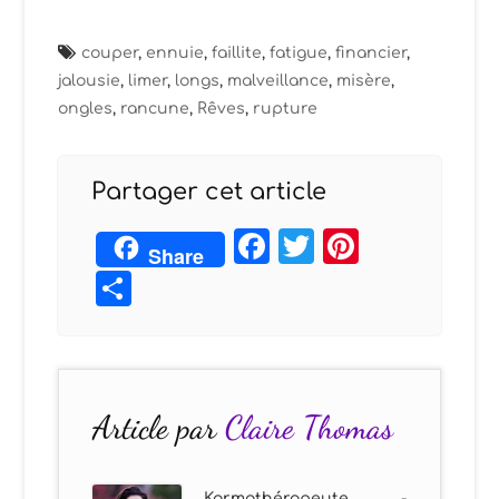
couper
,
ennuie
,
faillite
,
fatigue
,
financier
,
jalousie
,
limer
,
longs
,
malveillance
,
misère
,
ongles
,
rancune
,
Rêves
,
rupture
Partager cet article
Facebook
Twitter
Pintere
Share
Partager
Article par
Claire Thomas
Karmathérapeute -