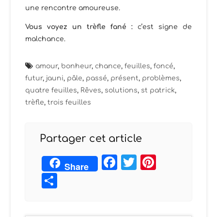
une rencontre amoureuse.
Vous voyez un trèfle fané :
c’est signe de
malchance.
amour
,
bonheur
,
chance
,
feuilles
,
foncé
,
futur
,
jauni
,
pâle
,
passé
,
présent
,
problèmes
,
quatre feuilles
,
Rêves
,
solutions
,
st patrick
,
trèfle
,
trois feuilles
Partager cet article
Facebook
Twitter
Pintere
Share
Partager