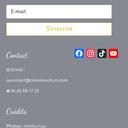
S'inscrire
F
In
Ti
Y
Contact
a
st
k
o
c
a
T
u
📧
Email :
e
g
o
T
assistant@clairemedium.com
b
r
k
u
☎️ 06 65 58 77 22
o
a
b
o
m
e
Crédits
k
C
h
Photos :
iimoburuu