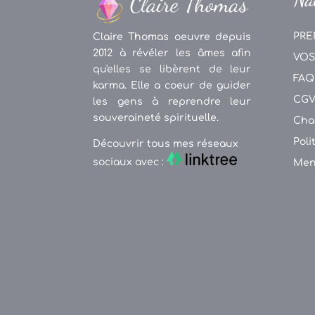
PRE
Claire Thomas oeuvre depuis
2012 à révéler les âmes afin
VOS
qu'elles se libèrent de leur
FAQ
karma. Elle a coeur de guider
CG
les gens à reprendre leur
souveraineté spirituelle.
Cha
Poli
Découvrir tous mes réseaux
sociaux avec :
Men