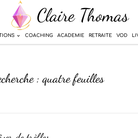
TIONS
COACHING
ACADEMIE
RETRAITE
VOD
LI
cherche : quatre feuilles
êver de trèfles