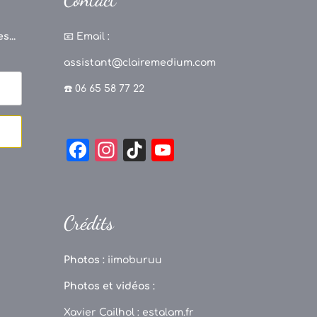
s...
📧
Email :
assistant@clairemedium.com
☎️ 06 65 58 77 22
F
In
Ti
Y
a
st
k
o
c
a
T
u
e
g
o
T
Crédits
b
r
k
u
o
a
b
Photos :
iimoburuu
o
m
e
Photos et vidéos :
k
C
Xavier Cailhol :
estalam.fr