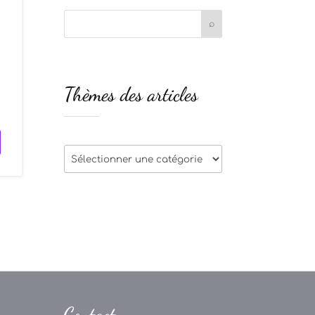
s
Thèmes des articles
e
Thèmes
des
articles
Contact