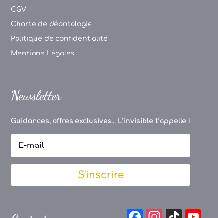
CGV
Charte de déontologie
Politique de confidentialité
Mentions Légales
Newsletter
Guidances, offres exclusives... L’invisible t’appelle !
S'inscrire
F
In
Ti
Y