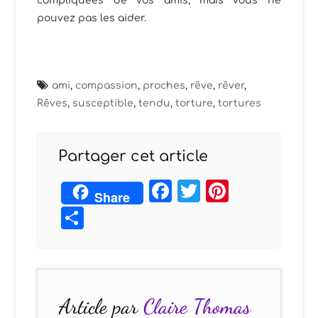
compliquées de vos amis, mais vous ne
pouvez pas les aider.
ami
,
compassion
,
proches
,
rêve
,
rêver
,
Rêves
,
susceptible
,
tendu
,
torture
,
tortures
Partager cet article
Facebook
Twitter
Pintere
Share
Partager
Article par
Claire Thomas