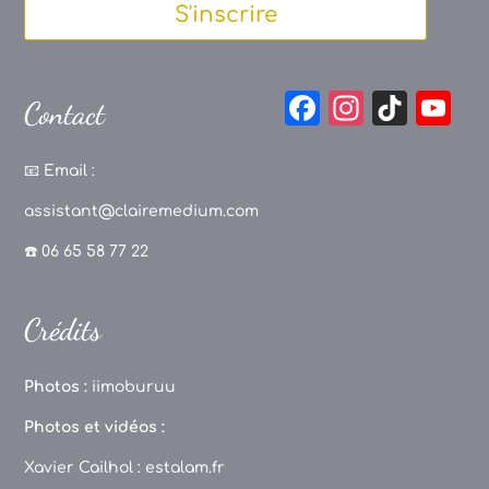
S'inscrire
F
In
Ti
Y
Contact
a
st
k
o
c
a
T
u
📧
Email :
e
g
o
T
assistant@clairemedium.com
b
r
k
u
☎️ 06 65 58 77 22
o
a
b
o
m
e
Crédits
k
C
h
Photos :
iimoburuu
a
Photos et vidéos :
n
Xavier Cailhol :
estalam.fr