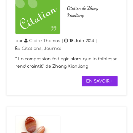
Citation de Zhang
Xianliang
par
Claire Thomas
|
18 Juin 2014
|
Citations
,
Journal
“ La compassion fait agir alors que la faiblesse
rend craintif.” de Zhang Xianliang
EN SAVOIR +