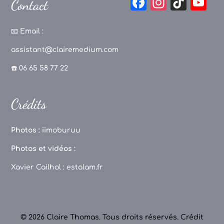
F
In
Ti
Y
Contact
a
st
k
o
c
a
T
u
📧
Email :
e
g
o
T
assistant@clairemedium.com
b
r
k
u
☎️ 06 65 58 77 22
o
a
b
o
m
e
Crédits
k
C
h
Photos :
iimoburuu
a
Photos et vidéos :
n
Xavier Cailhol :
estalam.fr
n
el
© 2026 Claire Thomas. Tous droits réservés.
Crédit