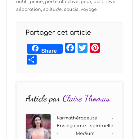
oubli
,
peine
,
perte affective
,
peur
,
port
,
rêve
,
séparation
,
solitude
,
soucis
,
voyage
Partager cet article
Facebook
Twitter
Pintere
Share
Partager
Article par
Claire Thomas
Karmathérapeute -
Enseignante spirituelle
- Medium -