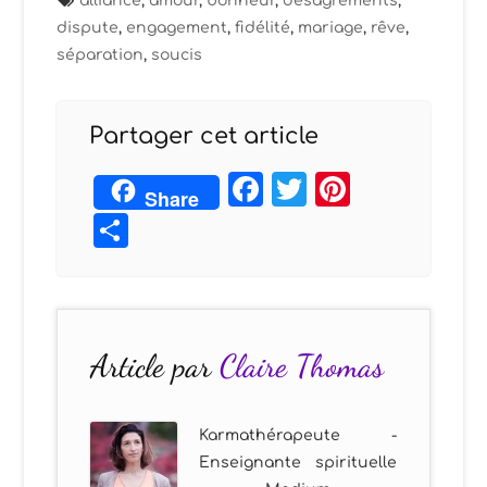
alliance
,
amour
,
bonheur
,
désagréments
,
dispute
,
engagement
,
fidélité
,
mariage
,
rêve
,
séparation
,
soucis
Partager cet article
Facebook
Twitter
Pintere
Share
Partager
Article par
Claire Thomas
Karmathérapeute -
Enseignante spirituelle