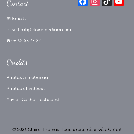
F
In
Ti
Y
Contact
a
st
k
o
c
a
T
u
📧
Email :
e
g
o
T
assistant@clairemedium.com
b
r
k
u
☎️ 06 65 58 77 22
o
a
b
o
m
e
Crédits
k
C
h
Photos :
iimoburuu
a
Photos et vidéos :
n
Xavier Cailhol :
estalam.fr
n
el
© 2026 Claire Thomas. Tous droits réservés.
Crédit