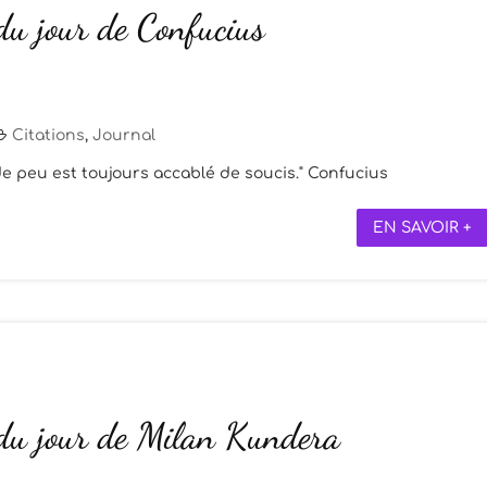
du jour de Confucius
Citations
,
Journal
de peu est toujours accablé de soucis." Confucius
EN SAVOIR +
 du jour de Milan Kundera