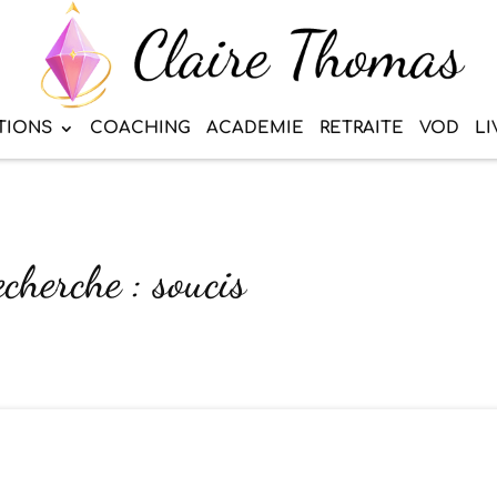
TIONS
COACHING
ACADEMIE
RETRAITE
VOD
LI
echerche : soucis