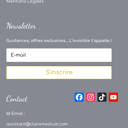
Mentions Légales
Newsletter
Guidances, offres exclusives... L’invisible t’appelle !
S'inscrire
F
In
Ti
Y
Contact
a
st
k
o
c
a
T
u
📧
Email :
e
g
o
T
assistant@clairemedium.com