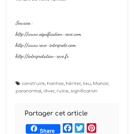
Sources
:
http://www.signification-reve.com
http://www.reve-interprete.com
http://interpretation-reve.fr
construire
,
hantise
,
hériter
,
lieu
,
Manoir
,
paranormal
,
rêver
,
ruine
,
signification
Partager cet article
Facebook
Twitter
Pintere
Share