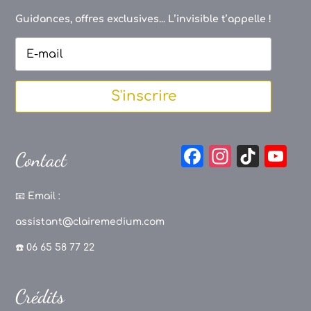
Guidances, offres exclusives... L’invisible t’appelle !
S'inscrire
F
In
Ti
Y
Contact
a
st
k
o
c
a
T
u
📧
Email :
e
g
o
T
assistant@clairemedium.com
b
r
k
u
☎️ 06 65 58 77 22
o
a
b
o
m
e
Crédits