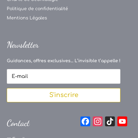
Politique de confidentialité
Mentions Légales
Newsletter
Guidances, offres exclusives... L’invisible t’appelle !
S'inscrire
F
In
Ti
Y
Contact
a
st
k
o