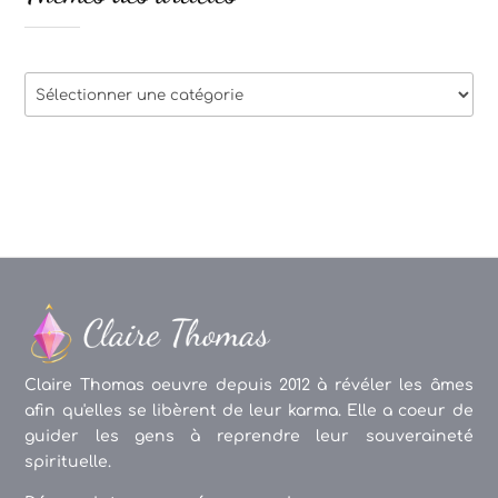
Thèmes
des
articles
Claire Thomas oeuvre depuis 2012 à révéler les âmes
afin qu'elles se libèrent de leur karma. Elle a coeur de
guider les gens à reprendre leur souveraineté
spirituelle.