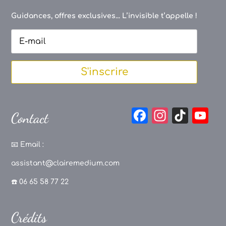
Guidances, offres exclusives... L’invisible t’appelle !
S'inscrire
F
In
Ti
Y
Contact
a
st
k
o
c
a
T
u
📧
Email :
e
g
o
T
assistant@clairemedium.com
b
r
k
u
☎️ 06 65 58 77 22
o
a
b
o
m
e
Crédits