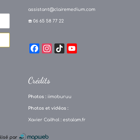
assistant@clairemedium.com
☎️ 06 65 58 77 22
F
In
Ti
Y
a
st
k
o
c
a
T
u
e
g
o
T
Crédits
b
r
k
u
o
a
b
Photos :
iimoburuu
o
m
e
Photos et vidéos :
k
C
Xavier Cailhol :
estalam.fr
h
a
alisé par