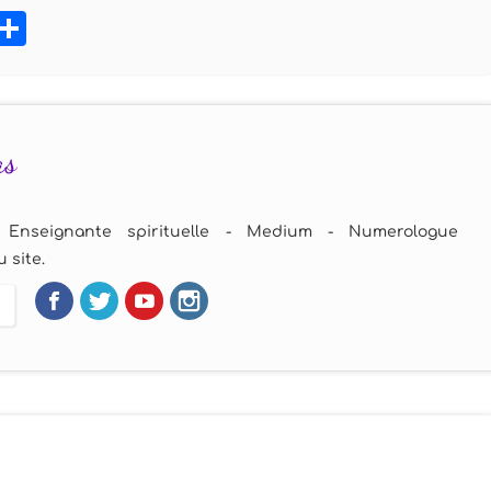
book
tter
Pinterest
Partager
as
 Enseignante spirituelle - Medium - Numerologue
 site.