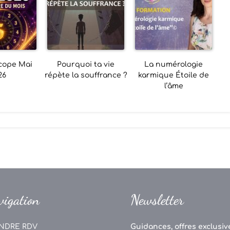
cope Mai
Pourquoi ta vie
La numérologie
26
répète la souffrance ?
karmique Étoile de
l’âme
vigation
Newsletter
NDRE RDV
Guidances, offres exclusive