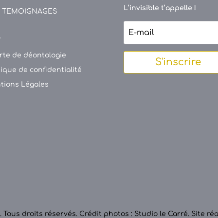
L’invisible t’appelle !
 TEMOIGNAGES
V
rte de déontologie
S'inscrire
tique de confidentialité
tions Légales
 Tous droits réservés.
Crédit photos : Studio le Carré
.
Site ré