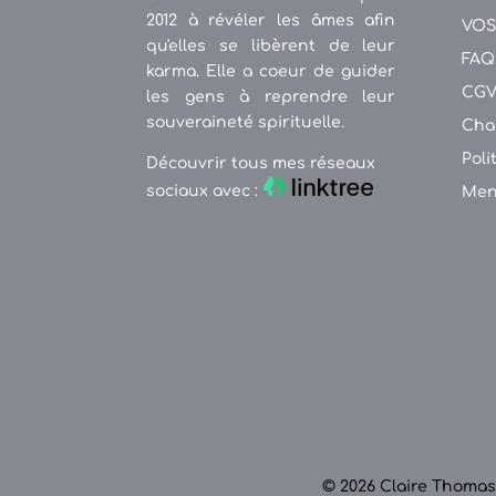
2012 à révéler les âmes afin
VOS
qu'elles se libèrent de leur
FAQ
karma. Elle a coeur de guider
CG
les gens à reprendre leur
souveraineté spirituelle.
Cha
Poli
Découvrir tous mes réseaux
sociaux avec :
Men
© 2026 Claire Thomas.