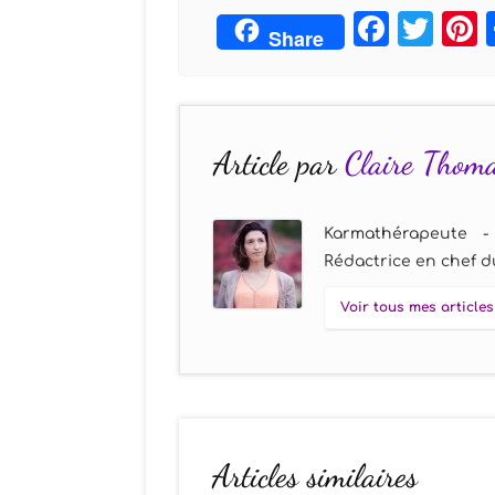
Face
Twi
Share
Article par
Claire Thom
Karmathérapeute -
Rédactrice en chef du
Voir tous mes articles
Articles similaires