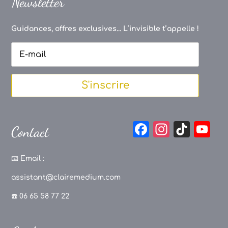
Newsletter
Guidances, offres exclusives... L’invisible t’appelle !
S'inscrire
F
In
Ti
Y
Contact
a
st
k
o
c
a
T
u
📧
Email :
e
g
o
T
assistant@clairemedium.com
b
r
k
u
☎️ 06 65 58 77 22
o
a
b
o
m
e