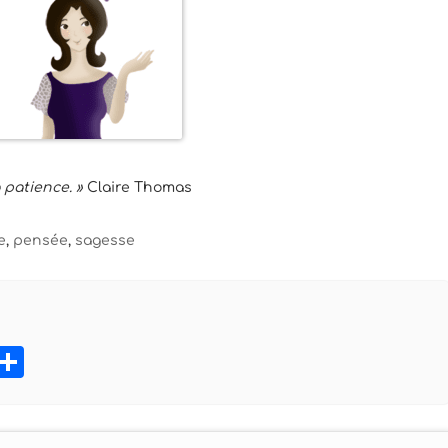
 patience. »
Claire Thomas
e
,
pensée
,
sagesse
book
tter
Pinterest
Partager