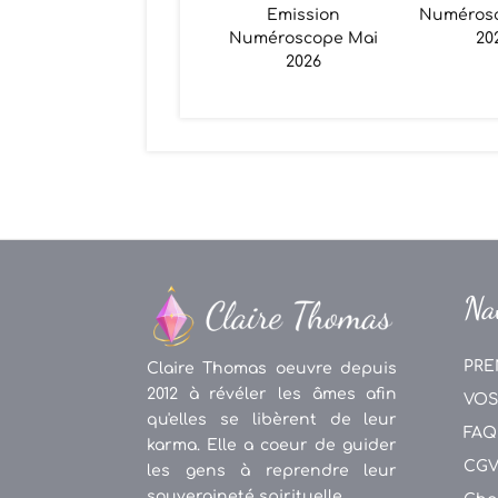
Emission
Numéros
Numéroscope Mai
20
2026
Na
PRE
Claire Thomas oeuvre depuis
2012 à révéler les âmes afin
VOS
qu'elles se libèrent de leur
FAQ
karma. Elle a coeur de guider
CG
les gens à reprendre leur
souveraineté spirituelle.