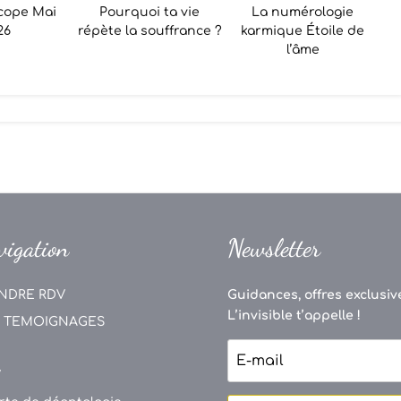
cope Mai
Pourquoi ta vie
La numérologie
26
répète la souffrance ?
karmique Étoile de
l’âme
vigation
Newsletter
NDRE RDV
Guidances, offres exclusive
L’invisible t’appelle !
 TEMOIGNAGES
V