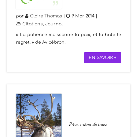
par
Claire Thomas
|
9 Mar 2014
|
Citations
,
Journal
« La patience moissonne la paix, et la hâte le
regret. » de Avicébron.
EN SAVOIR +
Rêves : rêver de renne