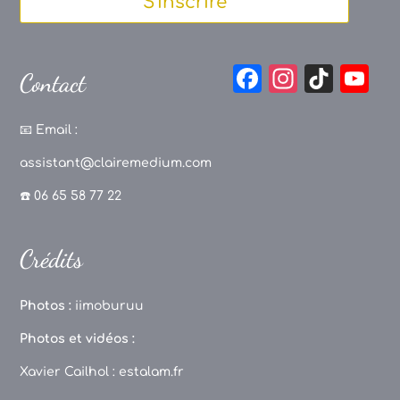
S'inscrire
F
In
Ti
Y
Contact
a
st
k
o
c
a
T
u
📧
Email :
e
g
o
T
assistant@clairemedium.com
b
r
k
u
☎️ 06 65 58 77 22
o
a
b
o
m
e
Crédits
k
C
h
Photos :
iimoburuu
a
Photos et vidéos :
n
Xavier Cailhol :
estalam.fr
n