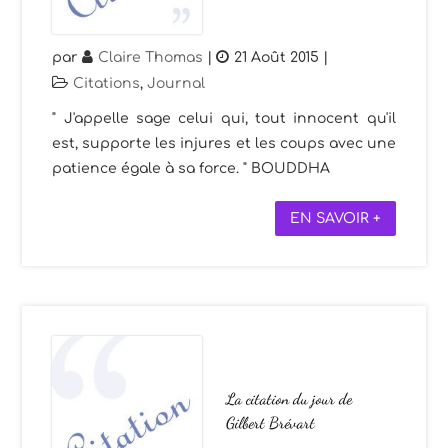
par
Claire Thomas
|
21 Août 2015
|
Citations
,
Journal
" J'appelle sage celui qui, tout innocent qu'il
est, supporte les injures et les coups avec une
patience égale à sa force. " BOUDDHA
EN SAVOIR +
La citation du jour de
Gilbert Brévart