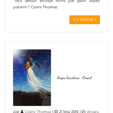
"Tout amour envoyé finira par jaillir. Soyez
patient !" Claire Thomas
EN SAVOIR +
Anges Gardiens : Omael
par
Claire Thomas
|
21 Mai 2014
|
Anges
,