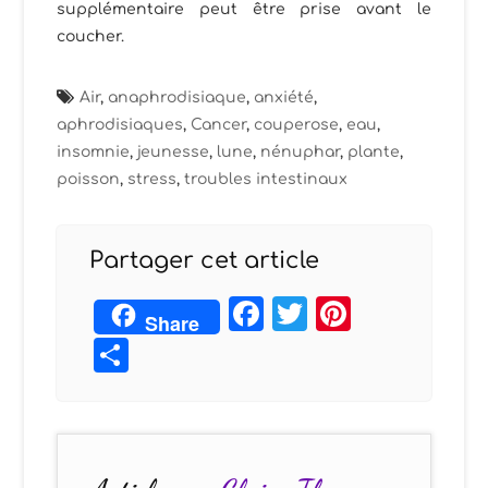
supplémentaire peut être prise avant le
coucher.
Air
,
anaphrodisiaque
,
anxiété
,
aphrodisiaques
,
Cancer
,
couperose
,
eau
,
insomnie
,
jeunesse
,
lune
,
nénuphar
,
plante
,
poisson
,
stress
,
troubles intestinaux
Partager cet article
Facebook
Twitter
Pintere
Share
Partager