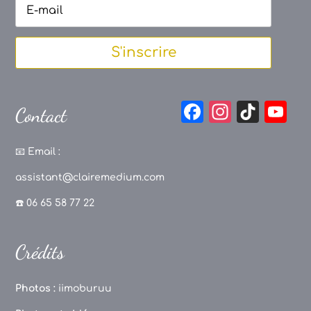
S'inscrire
F
In
Ti
Y
Contact
a
st
k
o
c
a
T
u
📧
Email :
e
g
o
T
assistant@clairemedium.com
b
r
k
u
☎️ 06 65 58 77 22
o
a
b
o
m
e
Crédits
k
C
h
Photos :
iimoburuu