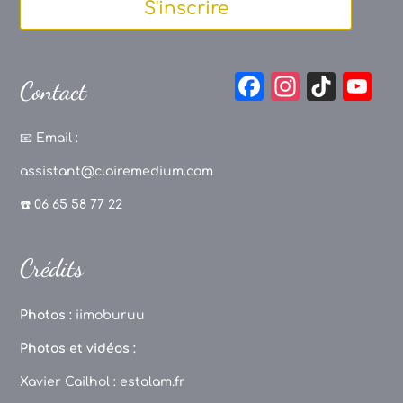
S'inscrire
F
In
Ti
Y
Contact
a
st
k
o
c
a
T
u
📧
Email :
e
g
o
T
assistant@clairemedium.com
b
r
k
u
☎️ 06 65 58 77 22
o
a
b
o
m
e
Crédits
k
C
h
Photos :
iimoburuu
a
Photos et vidéos :
n
Xavier Cailhol :
estalam.fr
n