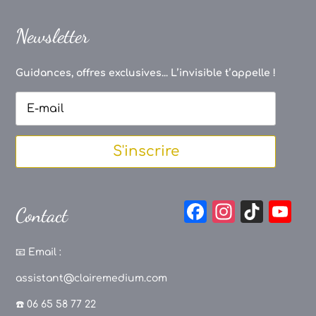
Newsletter
Guidances, offres exclusives... L’invisible t’appelle !
S'inscrire
F
In
Ti
Y
Contact
a
st
k
o
c
a
T
u
📧
Email :
e
g
o
T
assistant@clairemedium.com
b
r
k
u
☎️ 06 65 58 77 22