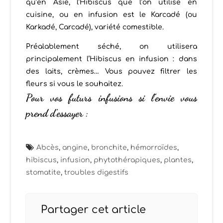
qu’en Asie, l’Hibiscus que l’on utilise en
cuisine, ou en infusion est le Karcadé (ou
Karkadé, Carcadé), variété comestible.
Préalablement séché, on utilisera
principalement l’Hibiscus en infusion : dans
des laits, crèmes… Vous pouvez filtrer les
fleurs si vous le souhaitez.
Pour vos futurs infusions si l’envie vous
prend d’essayer :
Abcès
,
angine
,
bronchite
,
hémorroïdes
,
hibiscus
,
infusion
,
phytothérapiques
,
plantes
,
stomatite
,
troubles digestifs
Partager cet article