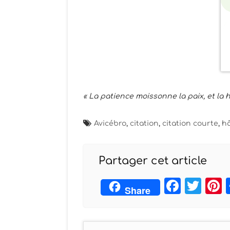
« La patience moissonne la paix, et la h
Avicébro
,
citation
,
citation courte
,
h
Partager cet article
Face
Twi
Share