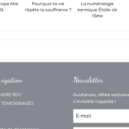
cope Mai
Pourquoi ta vie
La numérologie
26
répète la souffrance ?
karmique Étoile de
l’âme
vigation
Newsletter
NDRE RDV
Guidances, offres exclusive
L’invisible t’appelle !
 TEMOIGNAGES
V