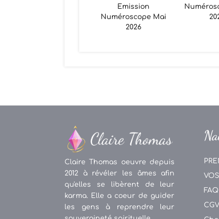
Emission
Numéros
Numéroscope Mai
20
2026
Na
PRE
Claire Thomas oeuvre depuis
2012 à révéler les âmes afin
VOS
qu'elles se libèrent de leur
FAQ
karma. Elle a coeur de guider
CG
les gens à reprendre leur
souveraineté spirituelle.