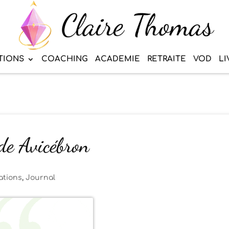
TIONS
COACHING
ACADEMIE
RETRAITE
VOD
LI
 de Avicébron
ations
,
Journal