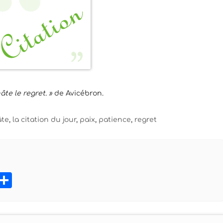
âte le regret. »
de Avicébron.
âte
,
la citation du jour
,
paix
,
patience
,
regret
book
tter
Pinterest
Partager