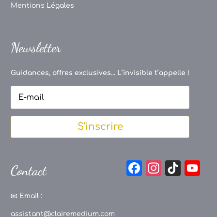
Mentions Légales
Newsletter
Guidances, offres exclusives... L’invisible t’appelle !
S'inscrire
F
In
Ti
Y
Contact
a
st
k
o
c
a
T
u
📧
Email :
e
g
o
T
assistant@clairemedium.com