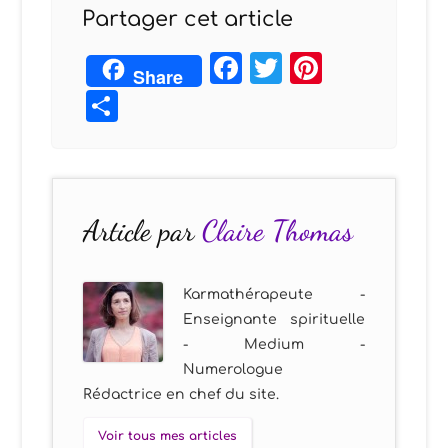
Partager cet article
Facebook
Twitter
Pintere
Share
Partager
Article par
Claire Thomas
Karmathérapeute -
Enseignante spirituelle
- Medium -
Numerologue
Rédactrice en chef du site.
Voir tous mes articles